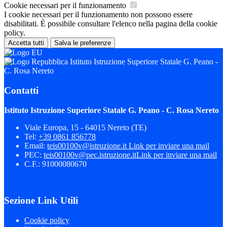
Cookie necessari per il funzionamento
I cookie necessari per il funzionamento non possono essere
disabilitati. È possibile consultare l'elenco nella pagina della cookie
policy.
Accetta tutti
Salva le preferenze
Istituto Istruzione Superiore Statale G. Peano -
C. Rosa Nereto
Contatti
Istituto Istruzione Superiore Statale G. Peano - C. Rosa Nereto
Viale Europa, 15 - 64015 Nereto (TE)
Tel:
+39 0861 856778
Email:
teis00100v@istruzione.it
Link per inviare una mail
PEC:
teis00100v@pec.istruzione.it
Link per inviare una mail
C.F.: 91000080670
Sezione Link Utili
Cookie policy