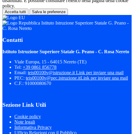
disabilitati. È possibile consultare l'elenco nella pagina della cookie
policy.
Accetta tutti
Salva le preferenze
Istituto Istruzione Superiore Statale G. Peano -
C. Rosa Nereto
Contatti
Istituto Istruzione Superiore Statale G. Peano - C. Rosa Nereto
Viale Europa, 15 - 64015 Nereto (TE)
Tel:
+39 0861 856778
Email:
teis00100v@istruzione.it
Link per inviare una mail
PEC:
teis00100v@pec.istruzione.it
Link per inviare una mail
C.F.: 91000080670
Sezione Link Utili
Cookie policy
Note legali
Informativa Privacy
Ufficio Relazioni con il Pubblico