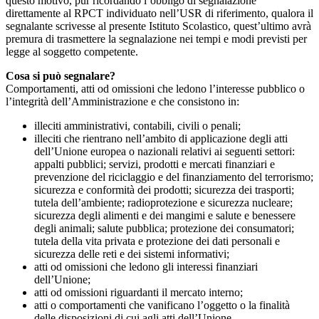
questo motivo, pur ricordando l’obbligo di segnalazione
direttamente al RPCT individuato nell’USR di riferimento, qualora il
segnalante scrivesse al presente Istituto Scolastico, quest’ultimo avrà
premura di trasmettere la segnalazione nei tempi e modi previsti per
legge al soggetto competente.
Cosa si può segnalare?
Comportamenti, atti od omissioni che ledono l’interesse pubblico o
l’integrità dell’Amministrazione e che consistono in:
illeciti amministrativi, contabili, civili o penali;
illeciti che rientrano nell’ambito di applicazione degli atti
dell’Unione europea o nazionali relativi ai seguenti settori:
appalti pubblici; servizi, prodotti e mercati finanziari e
prevenzione del riciclaggio e del finanziamento del terrorismo;
sicurezza e conformità dei prodotti; sicurezza dei trasporti;
tutela dell’ambiente; radioprotezione e sicurezza nucleare;
sicurezza degli alimenti e dei mangimi e salute e benessere
degli animali; salute pubblica; protezione dei consumatori;
tutela della vita privata e protezione dei dati personali e
sicurezza delle reti e dei sistemi informativi;
atti od omissioni che ledono gli interessi finanziari
dell’Unione;
atti od omissioni riguardanti il mercato interno;
atti o comportamenti che vanificano l’oggetto o la finalità
delle disposizioni di cui agli atti dell’Unione.