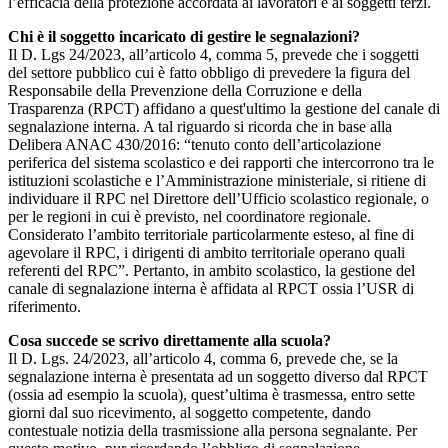
l’efficacia della protezione accordata ai lavoratori e ai soggetti terzi.
Chi è il soggetto incaricato di gestire le segnalazioni?
Il D. Lgs 24/2023, all’articolo 4, comma 5, prevede che i soggetti
del settore pubblico cui è fatto obbligo di prevedere la figura del
Responsabile della Prevenzione della Corruzione e della
Trasparenza (RPCT) affidano a quest'ultimo la gestione del canale di
segnalazione interna. A tal riguardo si ricorda che in base alla
Delibera ANAC 430/2016: “tenuto conto dell’articolazione
periferica del sistema scolastico e dei rapporti che intercorrono tra le
istituzioni scolastiche e l’Amministrazione ministeriale, si ritiene di
individuare il RPC nel Direttore dell’Ufficio scolastico regionale, o
per le regioni in cui è previsto, nel coordinatore regionale.
Considerato l’ambito territoriale particolarmente esteso, al fine di
agevolare il RPC, i dirigenti di ambito territoriale operano quali
referenti del RPC”. Pertanto, in ambito scolastico, la gestione del
canale di segnalazione interna è affidata al RPCT ossia l’USR di
riferimento.
Cosa succede se scrivo direttamente alla scuola?
Il D. Lgs. 24/2023, all’articolo 4, comma 6, prevede che, se la
segnalazione interna è presentata ad un soggetto diverso dal RPCT
(ossia ad esempio la scuola), quest’ultima è trasmessa, entro sette
giorni dal suo ricevimento, al soggetto competente, dando
contestuale notizia della trasmissione alla persona segnalante. Per