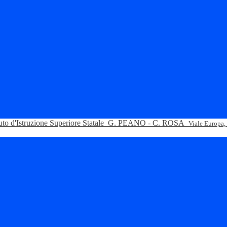
tuto d'Istruzione Superiore Statale
G. PEANO - C. ROSA
Viale Europa,