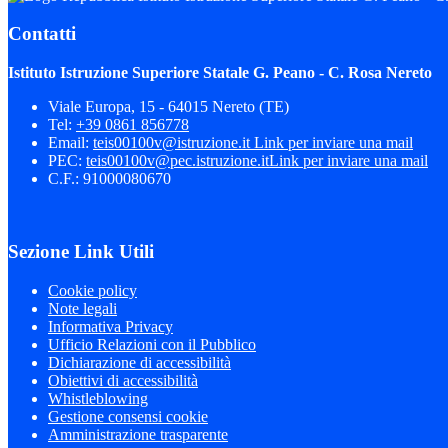
Contatti
Istituto Istruzione Superiore Statale G. Peano - C. Rosa Nereto
Viale Europa, 15 - 64015 Nereto (TE)
Tel:
+39 0861 856778
Email:
teis00100v@istruzione.it
Link per inviare una mail
PEC:
teis00100v@pec.istruzione.it
Link per inviare una mail
C.F.: 91000080670
Sezione Link Utili
Cookie policy
Note legali
Informativa Privacy
Ufficio Relazioni con il Pubblico
Dichiarazione di accessibilità
Obiettivi di accessibilità
Whistleblowing
Gestione consensi cookie
Amministrazione trasparente