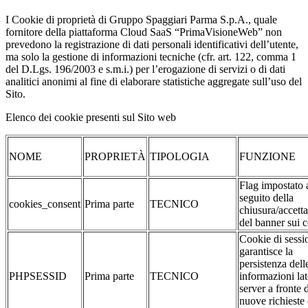
I Cookie di proprietà di Gruppo Spaggiari Parma S.p.A., quale
fornitore della piattaforma Cloud SaaS “PrimaVisioneWeb” non
prevedono la registrazione di dati personali identificativi dell’utente,
ma solo la gestione di informazioni tecniche (cfr. art. 122, comma 1
del D.Lgs. 196/2003 e s.m.i.) per l’erogazione di servizi o di dati
analitici anonimi al fine di elaborare statistiche aggregate sull’uso del
Sito.
Elenco dei cookie presenti sul Sito web
NOME
PROPRIETÀ
TIPOLOGIA
FUNZIONE
Flag impostato 
seguito della
cookies_consent
Prima parte
TECNICO
chiusura/accett
del banner sui 
Cookie di sessi
garantisce la
persistenza dell
PHPSESSID
Prima parte
TECNICO
informazioni la
server a fronte 
nuove richieste 