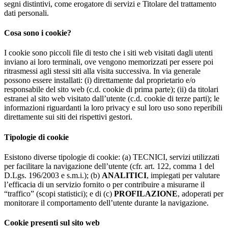
segni distintivi, come erogatore di servizi e Titolare del trattamento
dati personali.
Cosa sono i cookie?
I cookie sono piccoli file di testo che i siti web visitati dagli utenti
inviano ai loro terminali, ove vengono memorizzati per essere poi
ritrasmessi agli stessi siti alla visita successiva. In via generale
possono essere installati: (i) direttamente dal proprietario e/o
responsabile del sito web (c.d. cookie di prima parte); (ii) da titolari
estranei al sito web visitato dall’utente (c.d. cookie di terze parti); le
informazioni riguardanti la loro privacy e sul loro uso sono reperibili
direttamente sui siti dei rispettivi gestori.
Tipologie di cookie
Esistono diverse tipologie di cookie: (a) TECNICI, servizi utilizzati
per facilitare la navigazione dell’utente (cfr. art. 122, comma 1 del
D.Lgs. 196/2003 e s.m.i.); (b)
ANALITICI
, impiegati per valutare
l’efficacia di un servizio fornito o per contribuire a misurarne il
“traffico” (scopi statistici); e di (c)
PROFILAZIONE
, adoperati per
monitorare il comportamento dell’utente durante la navigazione.
Cookie presenti sul sito web