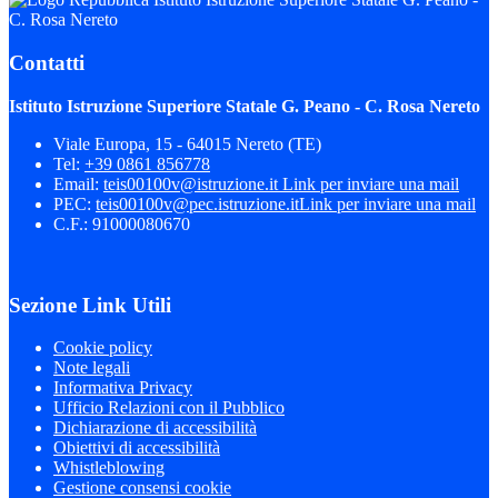
C. Rosa Nereto
Contatti
Istituto Istruzione Superiore Statale G. Peano - C. Rosa Nereto
Viale Europa, 15 - 64015 Nereto (TE)
Tel:
+39 0861 856778
Email:
teis00100v@istruzione.it
Link per inviare una mail
PEC:
teis00100v@pec.istruzione.it
Link per inviare una mail
C.F.: 91000080670
Sezione Link Utili
Cookie policy
Note legali
Informativa Privacy
Ufficio Relazioni con il Pubblico
Dichiarazione di accessibilità
Obiettivi di accessibilità
Whistleblowing
Gestione consensi cookie