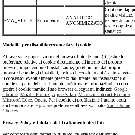
client.
Contiene flag pe
pagine visitate,
ANALITICO
PVW_VISITE
Prima parte
evitare di conta
ANONIMIZZATO
visite doppie a l
statistico
Modalità per disabilitare/cancellare i cookie
Attraverso le impostazioni del browser l’utente può: (i) gestire le
preferenze relative ai cookie direttamente all'interno del proprio
browser, impedendone l’installazione; (ii) eliminare dal proprio
browser i cookie già installati, incluso il cookie in cui è stato salvato
il consenso, eventualmente prestato dall’utente, all'installazione di
cookie da parte del sito. L’utente può trovare informazioni su come
gestire i cookie tramite il suo browser ai seguenti indirizzi:
Google
Chrome
,
Mozilla Firefox
,
Apple Safari
,
Microsoft Internet Explorer
,
Microsoft Edge
,
Opera
. Per i cookie di profilazione l’utente potrà
anche impostare le proprie preferenze attraverso il sito:
Your Online
Choices
.
Privacy Policy e Titolare del Trattamento dei Dati
Per conoscere ogni dettaglio sulle Policy Privacy dell’Istituto