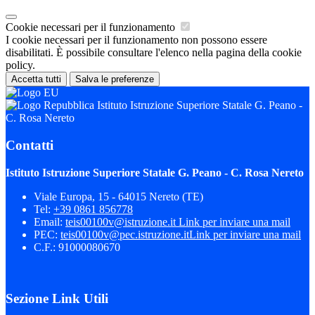
Cookie necessari per il funzionamento
I cookie necessari per il funzionamento non possono essere
disabilitati. È possibile consultare l'elenco nella pagina della cookie
policy.
Accetta tutti
Salva le preferenze
Istituto Istruzione Superiore Statale G. Peano -
C. Rosa Nereto
Contatti
Istituto Istruzione Superiore Statale G. Peano - C. Rosa Nereto
Viale Europa, 15 - 64015 Nereto (TE)
Tel:
+39 0861 856778
Email:
teis00100v@istruzione.it
Link per inviare una mail
PEC:
teis00100v@pec.istruzione.it
Link per inviare una mail
C.F.: 91000080670
Sezione Link Utili