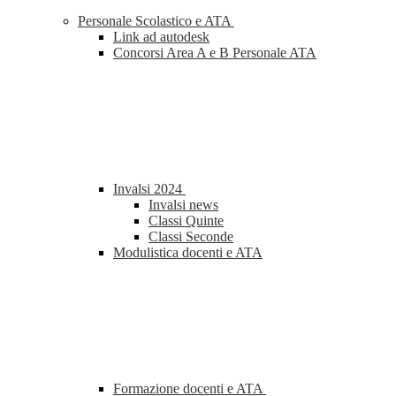
Personale Scolastico e ATA
Link ad autodesk
Concorsi Area A e B Personale ATA
Invalsi 2024
Invalsi news
Classi Quinte
Classi Seconde
Modulistica docenti e ATA
Formazione docenti e ATA