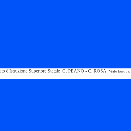
tuto d'Istruzione Superiore Statale
G. PEANO - C. ROSA
Viale Europa,