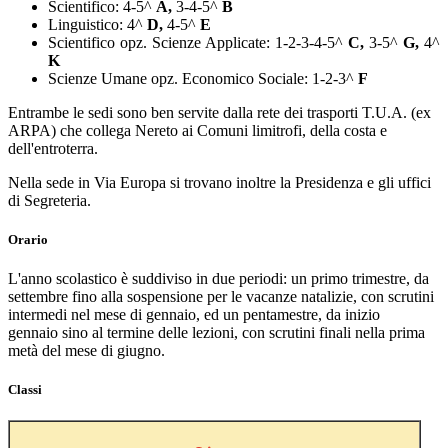
Scientifico: 4-5^
A,
3-4-5^
B
Linguistico: 4
^
D,
4-5^
E
Scientifico opz. Scienze Applicate: 1-2-3-4-5^
C,
3-5^
G,
4^
K
Scienze Umane opz. Economico Sociale: 1-2-3^
F
Entrambe le sedi sono ben servite dalla rete dei trasporti T.U.A. (ex
ARPA) che collega Nereto ai Comuni limitrofi, della costa e
dell'entroterra.
Nella sede in Via Europa si trovano inoltre la Presidenza e gli uffici
di Segreteria.
Orario
L'anno scolastico è suddiviso in due periodi: un primo trimestre, da
settembre fino alla sospensione per le vacanze natalizie, con scrutini
intermedi nel mese di gennaio, ed un pentamestre, da inizio
gennaio sino al termine delle lezioni, con scrutini finali nella prima
metà del mese di giugno.
Classi