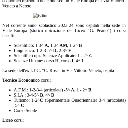
economici distribuiti nelle due sedi in Viale Europa e in Via Vittorio
Veneto a Nereto.
Nel corrente anno scolastico 2023-24 sono ospitati nella sede in
Viale Europa (storica ubicazione del Liceo "G. Peano") i corsi
liceali:
Scientifico: 1-3^
A,
1-3^
AM,
1-2^
B
Linguistico:
1-2-3-5^
D,
2-3^
E
Scientifico opz. Scienze Applicate: 1 - 2^
G
Scienze Umane: corso
H
, corso
I
, 4^
L
La sede dell'ex I.T.C. "C. Rosa" in Via Vittorio Veneto, ospita
Tecnico Economico
corsi
:
A.F.M.: 1-2-3-4 (articolata) -5^
A,
1 - 2^
B
S.I.A.: 3-4-5^
B,
4^
D
Turismo: 1-2^
C
(Sperimentale Quadriennale) 3-4 (articolata)
-5^
C
Corso Serale
Liceo
corsi: