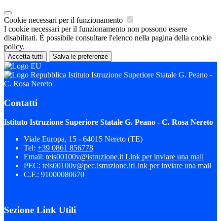
Cookie necessari per il funzionamento
I cookie necessari per il funzionamento non possono essere
disabilitati. È possibile consultare l'elenco nella pagina della cookie
policy.
Accetta tutti
Salva le preferenze
Istituto Istruzione Superiore Statale G. Peano -
C. Rosa Nereto
Contatti
Istituto Istruzione Superiore Statale G. Peano - C. Rosa Nereto
Viale Europa, 15 - 64015 Nereto (TE)
Tel:
+39 0861 856778
Email:
teis00100v@istruzione.it
Link per inviare una mail
PEC:
teis00100v@pec.istruzione.it
Link per inviare una mail
C.F.: 91000080670
Sezione Link Utili