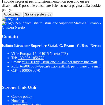
I cookie necessari per il funzionamento non possono essere
disabilitati. È possibile consultare l'elenco nella pagina della cookie
policy.
Accetta tutti
Salva le preferenze
Istituto Istruzione Superiore Statale G. Peano -
C. Rosa Nereto
Contatti
Istituto Istruzione Superiore Statale G. Peano - C. Rosa Nereto
Viale Europa, 15 - 64015 Nereto (TE)
Tel:
+39 0861 856778
Email:
teis00100v@istruzione.it
Link per inviare una mail
PEC:
teis00100v@pec.istruzione.it
Link per inviare una mail
C.F.: 91000080670
Sezione Link Utili
Cookie policy
Note legali
Informativa Privacy