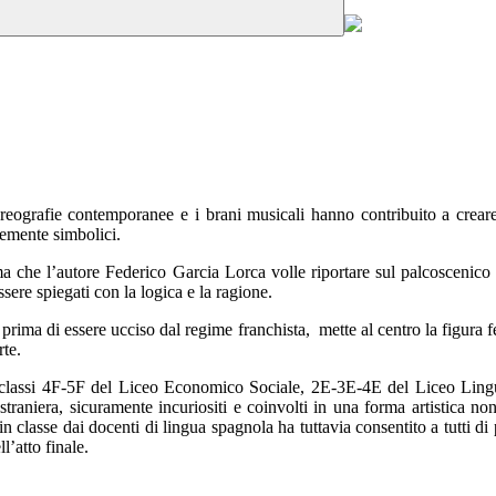
 le coreografie contemporanee e i brani musicali hanno contribuito 
temente simbolici.
a che l’autore Federico Garcia Lorca volle riportare sul palcoscenico 
ere spiegati con la logica e la ragione.
o prima di essere ucciso dal regime franchista, mette al centro la figura 
rte.
a classi 4F-5F del Liceo Economico Sociale, 2E-3E-4E del Liceo Lingui
straniera, sicuramente incuriositi e coinvolti in una forma artistica no
classe dai docenti di lingua spagnola ha tuttavia consentito a tutti di pot
l’atto finale.