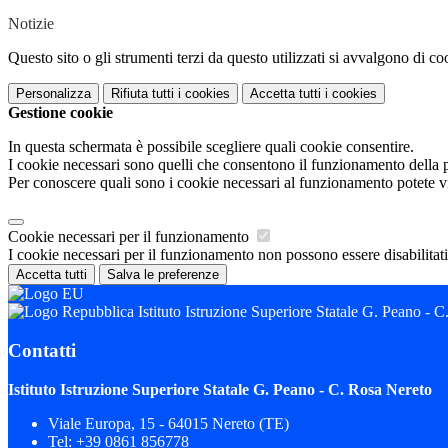
Notizie
Questo sito o gli strumenti terzi da questo utilizzati si avvalgono di coo
Personalizza
Rifiuta tutti
i cookies
Accetta tutti
i cookies
Gestione cookie
In questa schermata è possibile scegliere quali cookie consentire.
I cookie necessari sono quelli che consentono il funzionamento della pi
Per conoscere quali sono i cookie necessari al funzionamento potete v
Cookie necessari per il funzionamento
I cookie necessari per il funzionamento non possono essere disabilitati.
Accetta tutti
Salva le preferenze
Istituto Istruzione Superiore Statale G. Peano - 
Contatti
Istituto Istruzione Superiore Statale G. Peano - C. Rosa Nereto
Viale Europa, 15 - 64015 Nereto (TE)
Tel:
+39 0861 856778