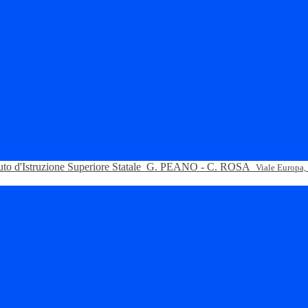
tuto d'Istruzione Superiore Statale
G. PEANO - C. ROSA
Viale Europa,