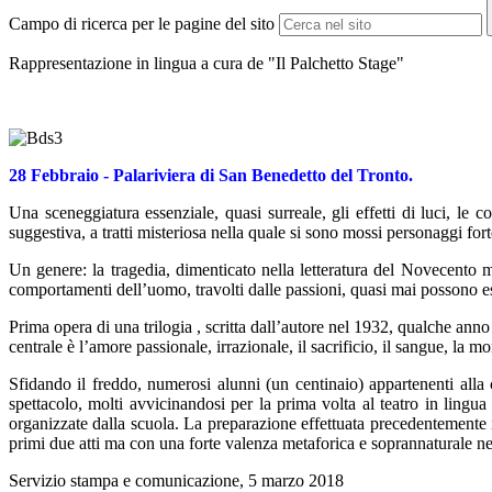
Campo di ricerca per le pagine del sito
Rappresentazione in lingua a cura de "Il Palchetto Stage"
28 Febbraio - Palariviera di San Benedetto del Tronto.
Una sceneggiatura essenziale, quasi surreale, gli effetti di luci,
suggestiva, a tratti misteriosa nella quale si sono mossi personaggi for
Un genere: la tragedia, dimenticato nella letteratura del Novecento m
comportamenti dell’uomo, travolti dalle passioni, quasi mai possono ess
Prima opera di una trilogia , scritta dall’autore nel 1932, qualche ann
centrale è l’amore passionale, irrazionale, il sacrificio, il sangue, la mo
Sfidando il freddo, numerosi alunni (un centinaio) appartenenti all
spettacolo, molti avvicinandosi per la prima volta al teatro in lingua 
organizzate dalla scuola. La preparazione effettuata precedentemente in 
primi due atti ma con una forte valenza metaforica e soprannaturale nel
Servizio stampa e comunicazione, 5 marzo 2018