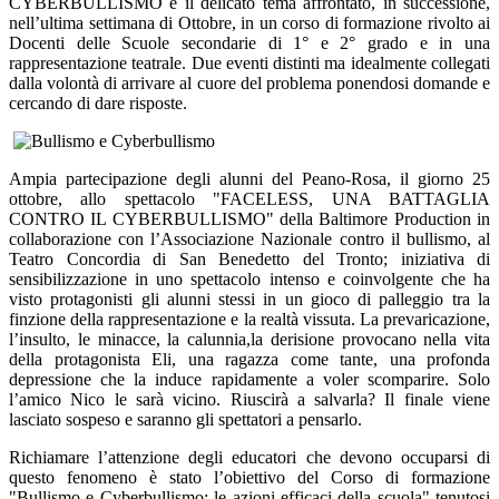
CYBERBULLISMO è il delicato tema affrontato, in successione,
nell’ultima settimana di Ottobre, in un corso di formazione rivolto ai
Docenti delle Scuole secondarie di 1° e 2° grado e in una
rappresentazione teatrale. Due eventi distinti ma idealmente collegati
dalla volontà di arrivare al cuore del problema ponendosi domande e
cercando di dare risposte.
Ampia partecipazione degli alunni del Peano-Rosa, il giorno 25
ottobre, allo spettacolo "FACELESS, UNA BATTAGLIA
CONTRO IL CYBERBULLISMO" della Baltimore Production in
collaborazione con l’Associazione Nazionale contro il bullismo, al
Teatro Concordia di San Benedetto del Tronto; iniziativa di
sensibilizzazione in uno spettacolo intenso e coinvolgente che ha
visto protagonisti gli alunni stessi in un gioco di palleggio tra la
finzione della rappresentazione e la realtà vissuta. La prevaricazione,
l’insulto, le minacce, la calunnia,la derisione provocano nella vita
della protagonista Eli, una ragazza come tante, una profonda
depressione che la induce rapidamente a voler scomparire. Solo
l’amico Nico le sarà vicino. Riuscirà a salvarla? Il finale viene
lasciato sospeso e saranno gli spettatori a pensarlo.
Richiamare l’attenzione degli educatori che devono occuparsi di
questo fenomeno è stato l’obiettivo del Corso di formazione
"Bullismo e Cyberbullismo: le azioni efficaci della scuola" tenutosi