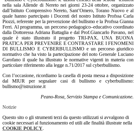
nella sala Allende di Nereto nei giorni 23-24 ottobre, organizzato
dall’Istituto Comprensivo Nereto, Sant’Omero, Torano Nuovo e al
quale hanno partecipato i Docenti del nostro Istituto Profssa Carla
Piozzi, referente per la prevenzione del bullismo e la Profssa Gianna
Ferri. Al programma, un percorso pedagogico–educativo coordinato
dalla Dottoressa Adriana Battaglia e dal Prof.Giancarlo Pavano, nel
quale è stato illustrato il progetto TRI-PAX, UNA BUONA
PRATICA PER PREVENIRE E CONTRASTARE I FENOMENI
DI BULLISMO E CYBERBULLISMO e un percorso giuridico
normativo che ha visto la partecipazione del noto Generale Luciano
Garofano il quale ha illustrato le normative vigenti in materia con
particolare riferimento alla legge n.71/2017 sul cyberbullismo.
Con l’occasione, ricordiamo la casella di posta messa a disposizione
dal MIUR per segnalare casi di bullismo e cyberbullismo:
bullismo@istruzione.it
Peano-Rosa, Servizio Stampa e Comunicazione.
Notizie
Questo sito o gli strumenti terzi da questo utilizzati si avvalgono di
cookie necessari al funzionamento ed utili alle finalità illustrate nella
COOKIE POLICY
.