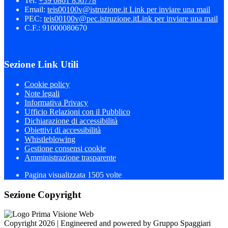
Tel:
+39 0861 856778
Email:
teis00100v@istruzione.it
Link per inviare una mail
PEC:
teis00100v@pec.istruzione.it
Link per inviare una mail
C.F.: 91000080670
Sezione Link Utili
Cookie policy
Note legali
Informativa Privacy
Ufficio Relazioni con il Pubblico
Dichiarazione di accessibilità
Obiettivi di accessibilità
Whistleblowing
Gestione consensi cookie
Amministrazione trasparente
Pagina visualizzata
1505
volte
Sezione Copyright
Copyright 2026 | Engineered and powered by Gruppo Spaggiari