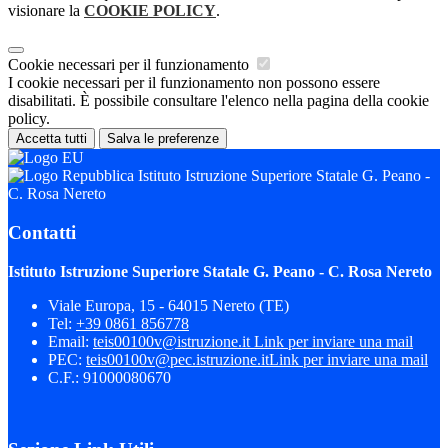
visionare la
COOKIE POLICY
.
Cookie necessari per il funzionamento
I cookie necessari per il funzionamento non possono essere
disabilitati. È possibile consultare l'elenco nella pagina della cookie
policy.
Accetta tutti
Salva le preferenze
Istituto Istruzione Superiore Statale G. Peano -
C. Rosa Nereto
Contatti
Istituto Istruzione Superiore Statale G. Peano - C. Rosa Nereto
Viale Europa, 15 - 64015 Nereto (TE)
Tel:
+39 0861 856778
Email:
teis00100v@istruzione.it
Link per inviare una mail
PEC:
teis00100v@pec.istruzione.it
Link per inviare una mail
C.F.: 91000080670