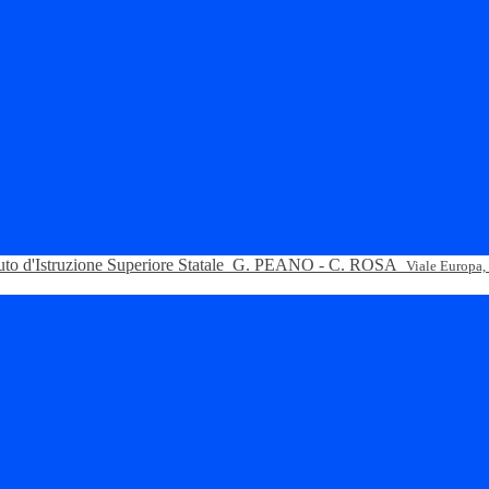
tuto d'Istruzione Superiore Statale
G. PEANO - C. ROSA
Viale Europa,