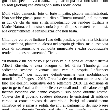
ghiacciai, specie in via d'estinzione, mari di plastica sono solo alcuni
episodi (globali) che avvengono sotto i nostri occhi.
Molti video-denuncia, foto di forte impatto, piccole manifestazioni.
Non sarebbe giusto puntare il dito sull'intera umanità, dal momento
in cui c'è chi da anni si sta impegnando per rendere giustizia a
Madre Natura, e la nostra scuola è parte di questa ristretta comunità.
Ma evidentemente la sensibilizzazione non basta.
Chiunque vorrebbe limitare l'uso della plastica, preferire la bicicletta
alla macchina, piantare qualcosa nel proprio giardino, ma questa vita
ricca di consumismo e comodità immediate e extra pubblicizzate
rende il tutto estremamente difficile.
“Il mondo è un bel posto e per esso vale la pena di lottare.” diceva
Albert Einstein, e c'era bisogno di lei, Greta Thunberg, una
sedicenne svedese diventata una vera e propria "influencer
dell'ambiente" per scuotere definitivamente una mobilitazione
mondiale. Il 20 agosto 2018, Greta ha deciso di non andare a scuola
fino alle elezioni legislative del 9 settembre 2018. La decisione di
questo gesto è nata a fronte delle eccezionali ondate di calore e degli
incendi boschivi che hanno colpito il suo paese durante l'estate.
Voleva che il governo svedese riducesse le emissioni di anidride
carbonica come previsto dall'accordo di Parigi sul cambiamento
climatico ed è rimasta seduta davanti al parlamento del suo Paese
ogni giorno durante l'orario scolastico. A un singolo grande gesto