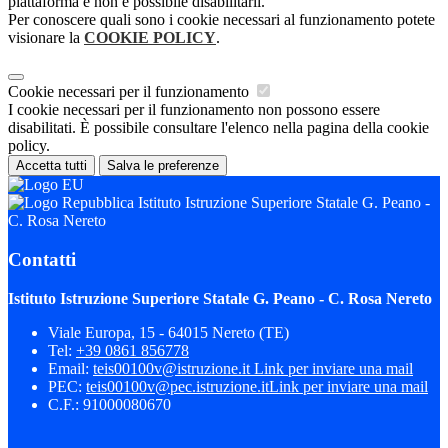
piattaforma e non è possibile disabilitarli.
Per conoscere quali sono i cookie necessari al funzionamento potete
visionare la
COOKIE POLICY
.
Cookie necessari per il funzionamento
I cookie necessari per il funzionamento non possono essere
disabilitati. È possibile consultare l'elenco nella pagina della cookie
policy.
Accetta tutti
Salva le preferenze
Istituto Istruzione Superiore Statale G. Peano -
C. Rosa Nereto
Contatti
Istituto Istruzione Superiore Statale G. Peano - C. Rosa Nereto
Viale Europa, 15 - 64015 Nereto (TE)
Tel:
+39 0861 856778
Email:
teis00100v@istruzione.it
Link per inviare una mail
PEC:
teis00100v@pec.istruzione.it
Link per inviare una mail
C.F.: 91000080670