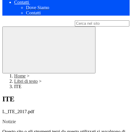
Contatti
Dove Siamo
Contatti
Campo di ricerca per le pagine del sito
Home
>
Libri di testo
>
ITE
ITE
L_ITE_2017.pdf
Notizie
Questo sito o gli strumenti terzi da questo utilizzati si avvalgono di