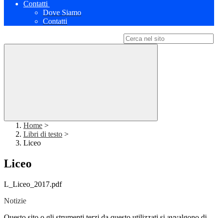
Contatti
Dove Siamo
Contatti
Campo di ricerca per le pagine del sito
Home
>
Libri di testo
>
Liceo
Liceo
L_Liceo_2017.pdf
Notizie
Questo sito o gli strumenti terzi da questo utilizzati si avvalgono di