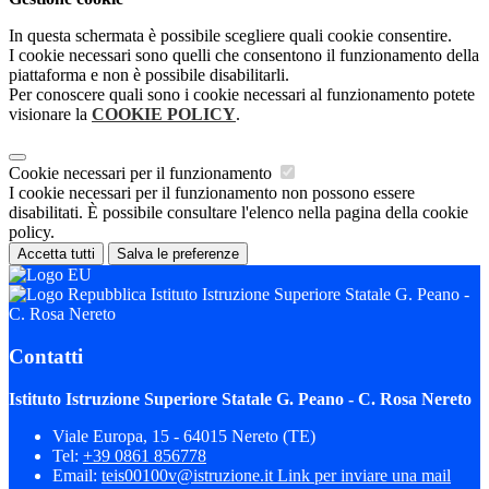
In questa schermata è possibile scegliere quali cookie consentire.
I cookie necessari sono quelli che consentono il funzionamento della
piattaforma e non è possibile disabilitarli.
Per conoscere quali sono i cookie necessari al funzionamento potete
visionare la
COOKIE POLICY
.
Cookie necessari per il funzionamento
I cookie necessari per il funzionamento non possono essere
disabilitati. È possibile consultare l'elenco nella pagina della cookie
policy.
Accetta tutti
Salva le preferenze
Istituto Istruzione Superiore Statale G. Peano -
C. Rosa Nereto
Contatti
Istituto Istruzione Superiore Statale G. Peano - C. Rosa Nereto
Viale Europa, 15 - 64015 Nereto (TE)
Tel:
+39 0861 856778
Email:
teis00100v@istruzione.it
Link per inviare una mail