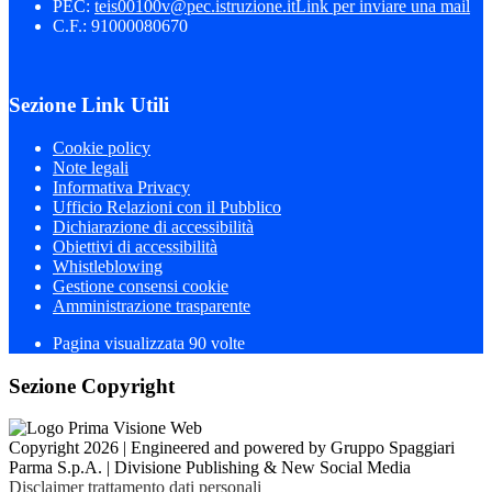
PEC:
teis00100v@pec.istruzione.it
Link per inviare una mail
C.F.: 91000080670
Sezione Link Utili
Cookie policy
Note legali
Informativa Privacy
Ufficio Relazioni con il Pubblico
Dichiarazione di accessibilità
Obiettivi di accessibilità
Whistleblowing
Gestione consensi cookie
Amministrazione trasparente
Pagina visualizzata
90
volte
Sezione Copyright
Copyright 2026 | Engineered and powered by Gruppo Spaggiari
Parma S.p.A. | Divisione Publishing & New Social Media
Disclaimer trattamento dati personali