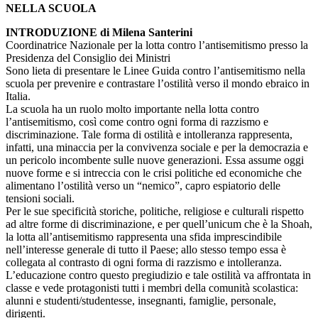
NELLA SCUOLA
INTRODUZIONE di Milena Santerini
Coordinatrice Nazionale per la lotta contro l’antisemitismo presso la
Presidenza del Consiglio dei Ministri
Sono lieta di presentare le Linee Guida contro l’antisemitismo nella
scuola per prevenire e contrastare l’ostilità verso il mondo ebraico in
Italia.
La scuola ha un ruolo molto importante nella lotta contro
l’antisemitismo, così come contro ogni forma di razzismo e
discriminazione. Tale forma di ostilità e intolleranza rappresenta,
infatti, una minaccia per la convivenza sociale e per la democrazia e
un pericolo incombente sulle nuove generazioni. Essa assume oggi
nuove forme e si intreccia con le crisi politiche ed economiche che
alimentano l’ostilità verso un “nemico”, capro espiatorio delle
tensioni sociali.
Per le sue specificità storiche, politiche, religiose e culturali rispetto
ad altre forme di discriminazione, e per quell’unicum che è la Shoah,
la lotta all’antisemitismo rappresenta una sfida imprescindibile
nell’interesse generale di tutto il Paese; allo stesso tempo essa è
collegata al contrasto di ogni forma di razzismo e intolleranza.
L’educazione contro questo pregiudizio e tale ostilità va affrontata in
classe e vede protagonisti tutti i membri della comunità scolastica:
alunni e studenti/studentesse, insegnanti, famiglie, personale,
dirigenti.