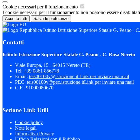
Cookie necessari per il funzionamento
I cookie necessari per il funzionamento non possono essere disabilitati.
Accetta tutti
Salva le preferenze
Istituto Istruzione Superiore Statale G. Peano - 
Contatti
Istituto Istruzione Superiore Statale G. Peano - C. Rosa Nereto
Viale Europa, 15 - 64015 Nereto (TE)
Tel:
+39 0861 856778
Email:
teis00100v@istruzione.it
Link per inviare una mail
PEC:
teis00100v@pec.istruzione.it
Link per inviare una mail
C.F.: 91000080670
Sezione Link Utili
Cookie policy
Note legali
Informativa Privacy
Ufficio Relazioni con il Pubblico