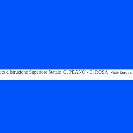
tuto d'Istruzione Superiore Statale
G. PEANO - C. ROSA
Viale Europa,