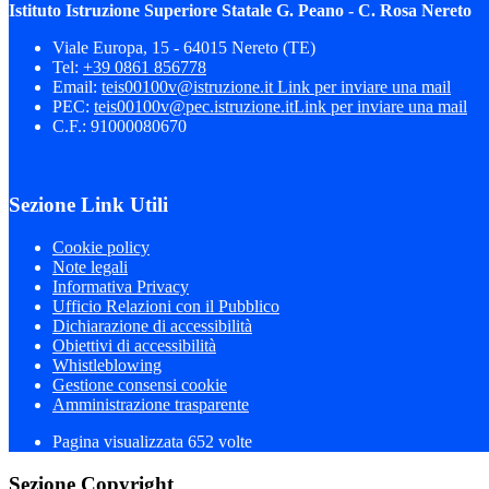
Istituto Istruzione Superiore Statale G. Peano - C. Rosa Nereto
Viale Europa, 15 - 64015 Nereto (TE)
Tel:
+39 0861 856778
Email:
teis00100v@istruzione.it
Link per inviare una mail
PEC:
teis00100v@pec.istruzione.it
Link per inviare una mail
C.F.: 91000080670
Sezione Link Utili
Cookie policy
Note legali
Informativa Privacy
Ufficio Relazioni con il Pubblico
Dichiarazione di accessibilità
Obiettivi di accessibilità
Whistleblowing
Gestione consensi cookie
Amministrazione trasparente
Pagina visualizzata
652
volte
Sezione Copyright