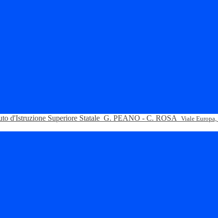
tuto d'Istruzione Superiore Statale
G. PEANO - C. ROSA
Viale Europa,