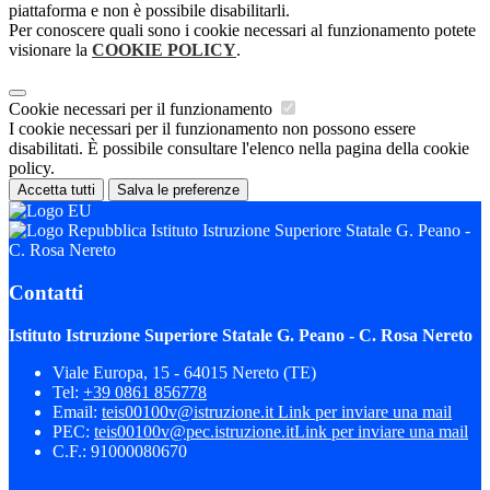
piattaforma e non è possibile disabilitarli.
Per conoscere quali sono i cookie necessari al funzionamento potete
visionare la
COOKIE POLICY
.
Cookie necessari per il funzionamento
I cookie necessari per il funzionamento non possono essere
disabilitati. È possibile consultare l'elenco nella pagina della cookie
policy.
Accetta tutti
Salva le preferenze
Istituto Istruzione Superiore Statale G. Peano -
C. Rosa Nereto
Contatti
Istituto Istruzione Superiore Statale G. Peano - C. Rosa Nereto
Viale Europa, 15 - 64015 Nereto (TE)
Tel:
+39 0861 856778
Email:
teis00100v@istruzione.it
Link per inviare una mail
PEC:
teis00100v@pec.istruzione.it
Link per inviare una mail
C.F.: 91000080670