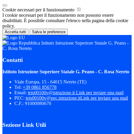
Cookie necessari per il funzionamento
I cookie necessari per il funzionamento non possono essere
disabilitati. È possibile consultare l'elenco nella pagina della cookie
policy.
Accetta tutti
Salva le preferenze
Istituto Istruzione Superiore Statale G. Peano -
C. Rosa Nereto
Contatti
Istituto Istruzione Superiore Statale G. Peano - C. Rosa Nereto
Viale Europa, 15 - 64015 Nereto (TE)
Tel:
+39 0861 856778
Email:
teis00100v@istruzione.it
Link per inviare una mail
PEC:
teis00100v@pec.istruzione.it
Link per inviare una mail
C.F.: 91000080670
Sezione Link Utili