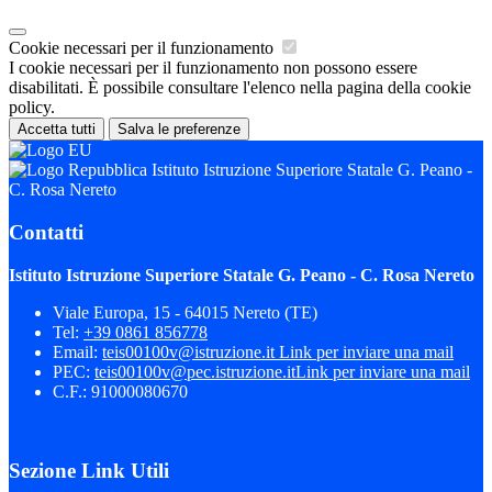
Cookie necessari per il funzionamento
I cookie necessari per il funzionamento non possono essere
disabilitati. È possibile consultare l'elenco nella pagina della cookie
policy.
Accetta tutti
Salva le preferenze
Istituto Istruzione Superiore Statale G. Peano -
C. Rosa Nereto
Contatti
Istituto Istruzione Superiore Statale G. Peano - C. Rosa Nereto
Viale Europa, 15 - 64015 Nereto (TE)
Tel:
+39 0861 856778
Email:
teis00100v@istruzione.it
Link per inviare una mail
PEC:
teis00100v@pec.istruzione.it
Link per inviare una mail
C.F.: 91000080670
Sezione Link Utili