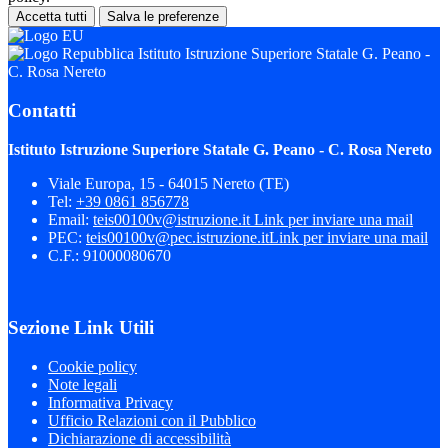
Accetta tutti
Salva le preferenze
Istituto Istruzione Superiore Statale G. Peano -
C. Rosa Nereto
Contatti
Istituto Istruzione Superiore Statale G. Peano - C. Rosa Nereto
Viale Europa, 15 - 64015 Nereto (TE)
Tel:
+39 0861 856778
Email:
teis00100v@istruzione.it
Link per inviare una mail
PEC:
teis00100v@pec.istruzione.it
Link per inviare una mail
C.F.: 91000080670
Sezione Link Utili
Cookie policy
Note legali
Informativa Privacy
Ufficio Relazioni con il Pubblico
Dichiarazione di accessibilità