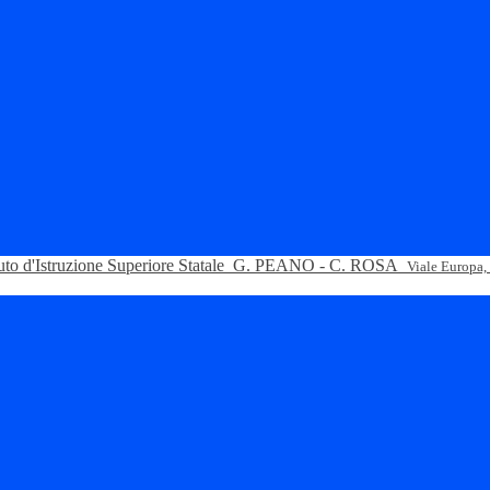
tuto d'Istruzione Superiore Statale
G. PEANO - C. ROSA
Viale Europa,