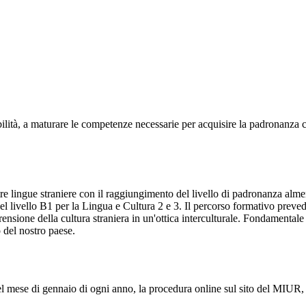
lità, a maturare le competenze necessarie per acquisire la padronanza co
n tre lingue straniere con il raggiungimento del livello di padronanza 
 livello B1 per la Lingua e Cultura 2 e 3. Il percorso formativo prevede 
ensione della cultura straniera in un'ottica interculturale. Fondamentale
o del nostro paese.
nel mese di gennaio di ogni anno, la procedura online sul sito del MIUR, 