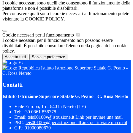
I cookie necessari sono quelli che consentono il funzionamento della
piattaforma e non è possibile disabilitarli.
Per conoscere quali sono i cookie necessari al funzionamento potete
visionare la
COOKIE POLICY
.
Cookie necessari per il funzionamento
I cookie necessari per il funzionamento non possono essere
disabilitati. È possibile consultare l'elenco nella pagina della cookie
policy.
Accetta tutti
Salva le preferenze
Istituto Istruzione Superiore Statale G. Peano -
C. Rosa Nereto
Contatti
Istituto Istruzione Superiore Statale G. Peano - C. Rosa Nereto
Viale Europa, 15 - 64015 Nereto (TE)
Tel:
+39 0861 856778
Email:
teis00100v@istruzione.it
Link per inviare una mail
PEC:
teis00100v@pec.istruzione.it
Link per inviare una mail
C.F.: 91000080670