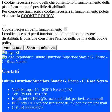
I cookie necessari sono quelli che consentono il funzionamento della
piattaforma e non è possibile disabilitarli.
Per conoscere quali sono i cookie necessari al funzionamento potete
visionare la
COOKIE POLICY
.
Cookie necessari per il funzionamento
I cookie necessari per il funzionamento non possono essere
disabilitati. È possibile consultare l'elenco nella pagina della cookie
policy.
Accetta tutti
Salva le preferenze
Istituto Istruzione Superiore Statale G. Peano -
C. Rosa Nereto
Contatti
Istituto Istruzione Superiore Statale G. Peano - C. Rosa Nereto
Viale Europa, 15 - 64015 Nereto (TE)
Tel:
+39 0861 856778
Email:
teis00100v@istruzione.it
Link per inviare una mail
PEC:
teis00100v@pec.istruzione.it
Link per inviare una mail
C.F.: 91000080670