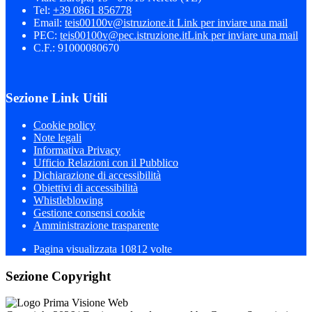
Tel:
+39 0861 856778
Email:
teis00100v@istruzione.it
Link per inviare una mail
PEC:
teis00100v@pec.istruzione.it
Link per inviare una mail
C.F.: 91000080670
Sezione Link Utili
Cookie policy
Note legali
Informativa Privacy
Ufficio Relazioni con il Pubblico
Dichiarazione di accessibilità
Obiettivi di accessibilità
Whistleblowing
Gestione consensi cookie
Amministrazione trasparente
Pagina visualizzata
10812
volte
Sezione Copyright