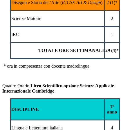
Disegno e Storia dell’Arte (
IGCSE Art & Design
)
2 (1)*
Scienze Motorie
2
IRC
1
TOTALE ORE SETTIMANALI
29 (4)*
* ora in compresenza con docente madrelingua
Quadro Orario
Liceo Scientifico opzione Scienze Applicate
Internazionale Cambridge
1°
DISCIPLINE
anno
Lingua e Letteratura italiana
4