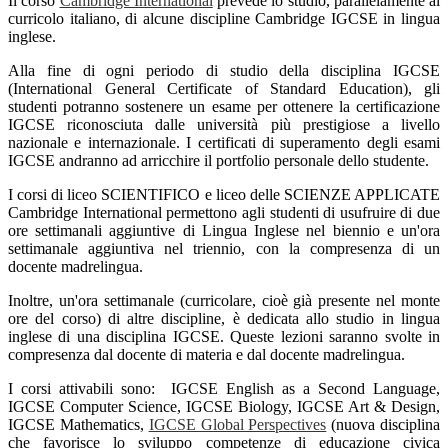
Il corso
Cambridge International
prevede lo studio, parallelamente al
curricolo italiano, di alcune discipline Cambridge IGCSE in lingua
inglese.
Alla fine di ogni periodo di studio della disciplina IGCSE
(International General Certificate of Standard Education), gli
studenti potranno sostenere un esame per ottenere la certificazione
IGCSE riconosciuta dalle università più prestigiose a livello
nazionale e internazionale. I certificati di superamento degli esami
IGCSE andranno ad arricchire il portfolio personale dello studente.
I corsi di liceo SCIENTIFICO e liceo delle SCIENZE APPLICATE
Cambridge International permettono agli studenti di usufruire di due
ore settimanali aggiuntive di Lingua Inglese nel biennio e un'ora
settimanale aggiuntiva nel triennio, con la compresenza di un
docente madrelingua.
Inoltre, un'ora settimanale (curricolare, cioè già presente nel monte
ore del corso) di altre discipline, è dedicata allo studio in lingua
inglese di una disciplina IGCSE. Queste lezioni saranno svolte in
compresenza dal docente di materia e dal docente madrelingua.
I corsi attivabili sono: IGCSE English as a Second Language,
IGCSE Computer Science, IGCSE Biology, IGCSE Art & Design,
IGCSE Mathematics,
IGCSE Global Perspectives
(nuova disciplina
che favorisce lo sviluppo competenze di educazione civica