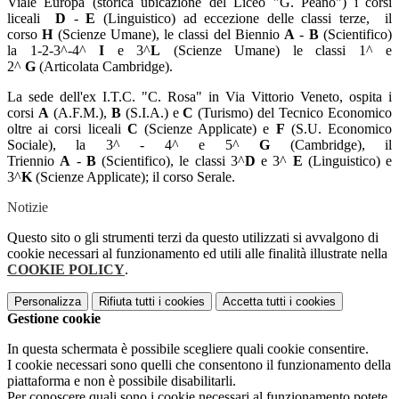
Viale Europa (storica ubicazione del Liceo "G. Peano") i corsi
liceali
D
-
E
(Linguistico) ad eccezione delle classi terze, il
corso
H
(Scienze Umane), le classi del Biennio
A
-
B
(Scientifico)
la 1-2-3^-4^
I
e 3^
L
(Scienze Umane) le classi 1^ e
2^
G
(Articolata Cambridge).
La sede dell'ex I.T.C. "C. Rosa" in Via Vittorio Veneto, ospita i
corsi
A
(A.F.M.),
B
(S.I.A.) e
C
(Turismo) del Tecnico Economico
oltre ai corsi liceali
C
(Scienze Applicate) e
F
(S.U. Economico
Sociale), la 3^ - 4^ e 5^
G
(Cambridge), il
Triennio
A
-
B
(Scientifico), le classi 3^
D
e 3^
E
(Linguistico) e
3^
K
(Scienze Applicate); il corso Serale.
Notizie
Questo sito o gli strumenti terzi da questo utilizzati si avvalgono di
cookie necessari al funzionamento ed utili alle finalità illustrate nella
COOKIE POLICY
.
Personalizza
Rifiuta tutti
i cookies
Accetta tutti
i cookies
Gestione cookie
In questa schermata è possibile scegliere quali cookie consentire.
I cookie necessari sono quelli che consentono il funzionamento della
piattaforma e non è possibile disabilitarli.
Per conoscere quali sono i cookie necessari al funzionamento potete