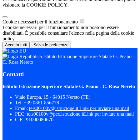
visionare la
COOKIE POLICY
.
Cookie necessari per il funzionamento
I cookie necessari per il funzionamento non possono essere
disabilitati. È possibile consultare l'elenco nella pagina della cookie
policy.
Accetta tutti
Salva le preferenze
Istituto Istruzione Superiore Statale G. Peano -
C. Rosa Nereto
Contatti
Istituto Istruzione Superiore Statale G. Peano - C. Rosa Nereto
Viale Europa, 15 - 64015 Nereto (TE)
Tel:
+39 0861 856778
Email:
teis00100v@istruzione.it
Link per inviare una mail
PEC:
teis00100v@pec.istruzione.it
Link per inviare una mail
C.F.: 91000080670