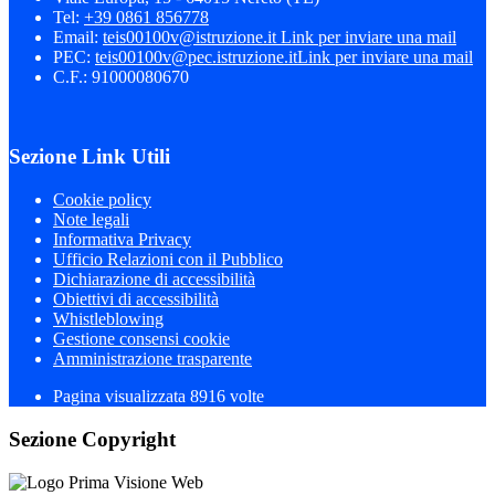
Tel:
+39 0861 856778
Email:
teis00100v@istruzione.it
Link per inviare una mail
PEC:
teis00100v@pec.istruzione.it
Link per inviare una mail
C.F.: 91000080670
Sezione Link Utili
Cookie policy
Note legali
Informativa Privacy
Ufficio Relazioni con il Pubblico
Dichiarazione di accessibilità
Obiettivi di accessibilità
Whistleblowing
Gestione consensi cookie
Amministrazione trasparente
Pagina visualizzata
8916
volte
Sezione Copyright