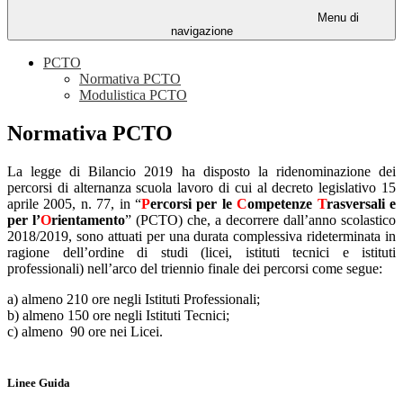
Menu di
navigazione
PCTO
Normativa PCTO
Modulistica PCTO
Normativa PCTO
La legge di Bilancio 2019 ha disposto la ridenominazione dei
percorsi di alternanza scuola lavoro di cui al decreto legislativo 15
aprile 2005, n. 77, in “
P
ercorsi per le
C
ompetenze
T
rasversali e
per l’
O
rientamento
” (PCTO) che, a decorrere dall’anno scolastico
2018/2019, sono attuati per una durata complessiva rideterminata in
ragione dell’ordine di studi (licei, istituti tecnici e istituti
professionali) nell’arco del triennio finale dei percorsi come segue:
a) almeno 210 ore negli Istituti Professionali;
b) almeno 150 ore negli Istituti Tecnici;
c) almeno 90 ore nei Licei.
Linee Guida