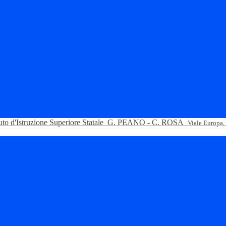
tuto d'Istruzione Superiore Statale
G. PEANO - C. ROSA
Viale Europa,