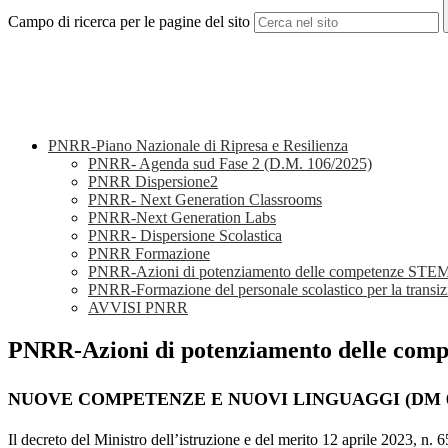
Campo di ricerca per le pagine del sito
PNRR-Piano Nazionale di Ripresa e Resilienza
PNRR- Agenda sud Fase 2 (D.M. 106/2025)
PNRR Dispersione2
PNRR- Next Generation Classrooms
PNRR-Next Generation Labs
PNRR- Dispersione Scolastica
PNRR Formazione
PNRR-Azioni di potenziamento delle competenze STEM e
PNRR-Formazione del personale scolastico per la transiz
AVVISI PNRR
PNRR-Azioni di potenziamento delle compe
NUOVE COMPETENZE E NUOVI LINGUAGGI (DM 65
Il decreto del Ministro dell’istruzione e del merito 12 aprile 2023, n. 