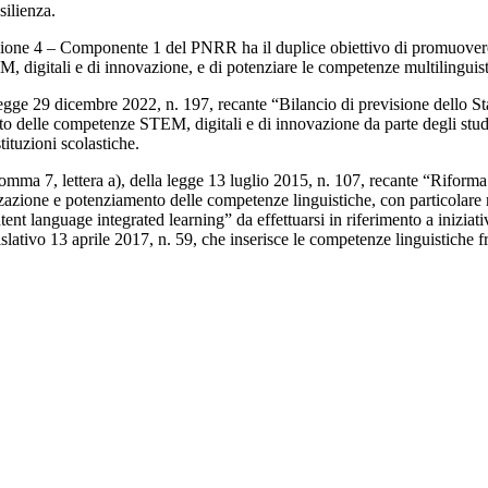
silienza.
 4 – Componente 1 del PNRR ha il duplice obiettivo di promuovere l’inte
, digitali e di innovazione, e di potenziare le competenze multilinguist
egge 29 dicembre 2022, n. 197, recante “Bilancio di previsione dello Stat
 delle competenze STEM, digitali e di innovazione da parte degli studenti
stituzioni scolastiche.
, comma 7, lettera a), della legge 13 luglio 2015, n. 107, recante “Riform
zzazione e potenziamento delle competenze linguistiche, con particolare r
t language integrated learning” da effettuarsi in riferimento a iniziative
gislativo 13 aprile 2017, n. 59, che inserisce le competenze linguistiche fr