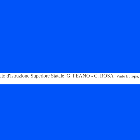
tuto d'Istruzione Superiore Statale
G. PEANO - C. ROSA
Viale Europa,