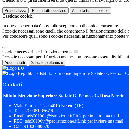
Questo sito o gli strumenti terzi da questo utilizzati si avvalgono di coo
Personalizza
Rifiuta tutti
i cookies
Accetta tutti
i cookies
Gestione cookie
In questa schermata è possibile scegliere quali cookie consentire.
I cookie necessari sono quelli che consentono il funzionamento della pi
Per conoscere quali sono i cookie necessari al funzionamento potete v
Cookie necessari per il funzionamento
I cookie necessari per il funzionamento non possono essere disabilitati.
Accetta tutti
Salva le preferenze
Istituto Istruzione Superiore Statale G. Peano - 
Contatti
Istituto Istruzione Superiore Statale G. Peano - C. Rosa Nereto
Viale Europa, 15 - 64015 Nereto (TE)
Tel:
+39 0861 856778
Email:
teis00100v@istruzione.it
Link per inviare una mail
PEC:
teis00100v@pec.istruzione.it
Link per inviare una mail
C.F.: 91000080670