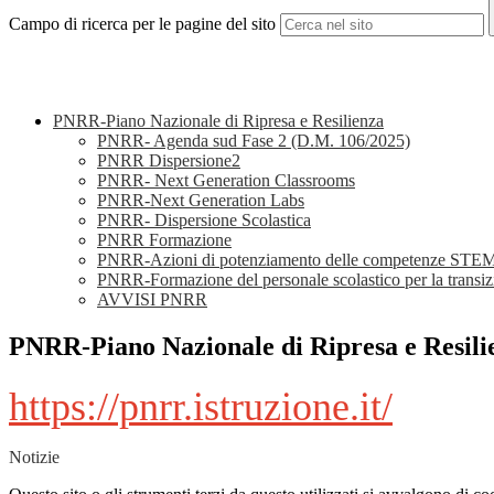
Campo di ricerca per le pagine del sito
PNRR-Piano Nazionale di Ripresa e Resilienza
PNRR- Agenda sud Fase 2 (D.M. 106/2025)
PNRR Dispersione2
PNRR- Next Generation Classrooms
PNRR-Next Generation Labs
PNRR- Dispersione Scolastica
PNRR Formazione
PNRR-Azioni di potenziamento delle competenze STEM e
PNRR-Formazione del personale scolastico per la transiz
AVVISI PNRR
PNRR-Piano Nazionale di Ripresa e Resili
https://pnrr.istruzione.it/
Notizie