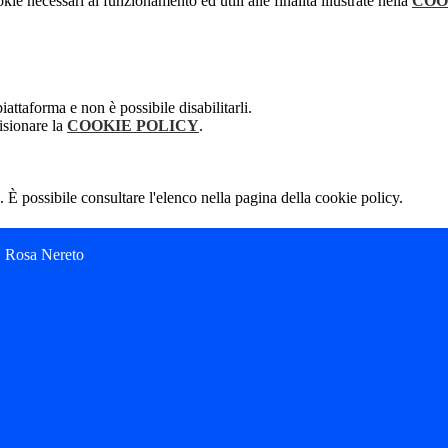
kie necessari al funzionamento ed utili alle finalità illustrate nella
COO
attaforma e non è possibile disabilitarli.
isionare la
COOKIE POLICY
.
 È possibile consultare l'elenco nella pagina della cookie policy.
C. Rosa Nereto