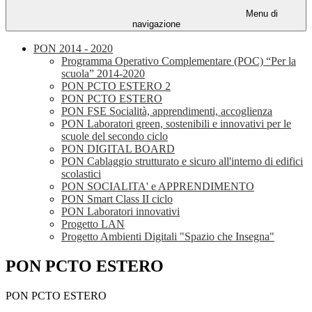
Menu di
navigazione
PON 2014 - 2020
Programma Operativo Complementare (POC) “Per la
scuola” 2014-2020
PON PCTO ESTERO 2
PON PCTO ESTERO
PON FSE Socialità, apprendimenti, accoglienza
PON Laboratori green, sostenibili e innovativi per le
scuole del secondo ciclo
PON DIGITAL BOARD
PON Cablaggio strutturato e sicuro all'interno di edifici
scolastici
PON SOCIALITA' e APPRENDIMENTO
PON Smart Class II ciclo
PON Laboratori innovativi
Progetto LAN
Progetto Ambienti Digitali "Spazio che Insegna"
PON PCTO ESTERO
PON PCTO ESTERO