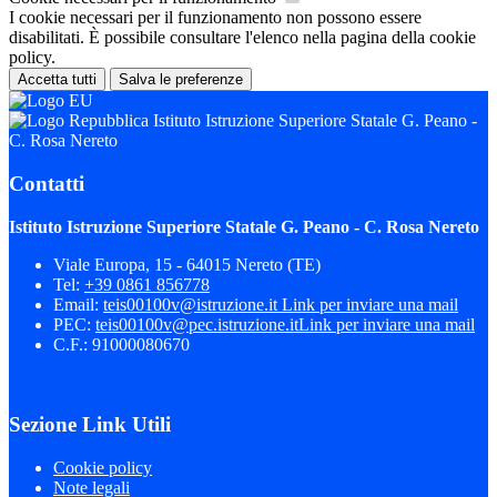
I cookie necessari per il funzionamento non possono essere
disabilitati. È possibile consultare l'elenco nella pagina della cookie
policy.
Accetta tutti
Salva le preferenze
Istituto Istruzione Superiore Statale G. Peano -
C. Rosa Nereto
Contatti
Istituto Istruzione Superiore Statale G. Peano - C. Rosa Nereto
Viale Europa, 15 - 64015 Nereto (TE)
Tel:
+39 0861 856778
Email:
teis00100v@istruzione.it
Link per inviare una mail
PEC:
teis00100v@pec.istruzione.it
Link per inviare una mail
C.F.: 91000080670
Sezione Link Utili
Cookie policy
Note legali