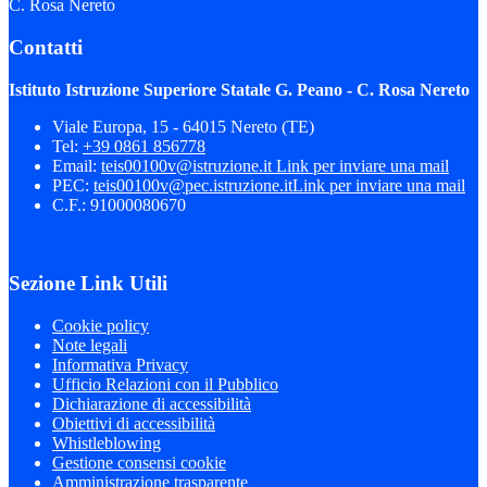
C. Rosa Nereto
Contatti
Istituto Istruzione Superiore Statale G. Peano - C. Rosa Nereto
Viale Europa, 15 - 64015 Nereto (TE)
Tel:
+39 0861 856778
Email:
teis00100v@istruzione.it
Link per inviare una mail
PEC:
teis00100v@pec.istruzione.it
Link per inviare una mail
C.F.: 91000080670
Sezione Link Utili
Cookie policy
Note legali
Informativa Privacy
Ufficio Relazioni con il Pubblico
Dichiarazione di accessibilità
Obiettivi di accessibilità
Whistleblowing
Gestione consensi cookie
Amministrazione trasparente