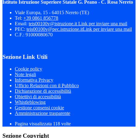
Istituto Istruzione Superiore Statale G. Peano - C. Rosa Nereto
Viale Europa, 15 - 64015 Nereto (TE)
Tel:
+39 0861 856778
Email:
teis00100v@istruzione.it
Link per inviare una mail
PEC:
teis00100v@pec.istruzione.it
Link per inviare una mail
C.F.: 91000080670
Sezione Link Utili
Cookie policy
Note legali
Informativa Privacy
Ufficio Relazioni con il Pubblico
Dichiarazione di accessibilità
Obiettivi di accessibilità
Whistleblowing
Gestione consensi cookie
Amministrazione trasparente
Pagina visualizzata
118
volte
Sezione Copyright