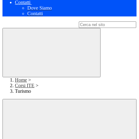
Contatti
Dove Siamo
Contatti
Campo di ricerca per le pagine del sito
Home
>
Corsi ITE
>
Turismo