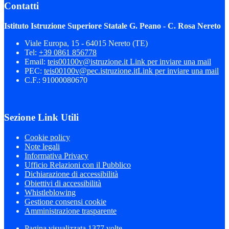
Contatti
Istituto Istruzione Superiore Statale G. Peano - C. Rosa Nereto
Viale Europa, 15 - 64015 Nereto (TE)
Tel:
+39 0861 856778
Email:
teis00100v@istruzione.it
Link per inviare una mail
PEC:
teis00100v@pec.istruzione.it
Link per inviare una mail
C.F.: 91000080670
Sezione Link Utili
Cookie policy
Note legali
Informativa Privacy
Ufficio Relazioni con il Pubblico
Dichiarazione di accessibilità
Obiettivi di accessibilità
Whistleblowing
Gestione consensi cookie
Amministrazione trasparente
Pagina visualizzata
1377
volte