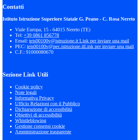
Contatti
Istituto Istruzione Superiore Statale G. Peano - C. Rosa Nereto
Viale Europa, 15 - 64015 Nereto (TE)
Tel:
+39 0861 856778
Email:
teis00100v@istruzione.it
Link per inviare una mail
PEC:
teis00100v@pec.istruzione.it
Link per inviare una mail
C.F.: 91000080670
Sezione Link Utili
Cookie policy
Note legali
Informativa Privacy
Ufficio Relazioni con il Pubblico
Dichiarazione di accessibilità
Obiettivi di accessibilità
Whistleblowing
Gestione consensi cookie
Amministrazione trasparente