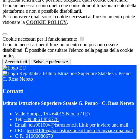
I cookie necessari sono quelli che consentono il funzionamento della
piattaforma e non è possibile disabilitarli.
Per conoscere quali sono i cookie necessari al funzionamento potete
visionare la
COOKIE POLICY
.
Cookie necessari per il funzionamento
I cookie necessari per il funzionamento non possono essere
disabilitati. È possibile consultare l'elenco nella pagina della cookie
policy.
Accetta tutti
Salva le preferenze
Istituto Istruzione Superiore Statale G. Peano -
C. Rosa Nereto
Contatti
Istituto Istruzione Superiore Statale G. Peano - C. Rosa Nereto
Viale Europa, 15 - 64015 Nereto (TE)
Tel:
+39 0861 856778
Email:
teis00100v@istruzione.it
Link per inviare una mail
PEC:
teis00100v@pec.istruzione.it
Link per inviare una mail
C.F.: 91000080670