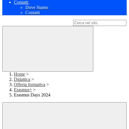
Contatti
Dove Siamo
Contatti
Campo di ricerca per le pagine del sito
Home
>
Didattica
>
Offerta formativa
>
Erasmus+
>
Erasmus Days 2024