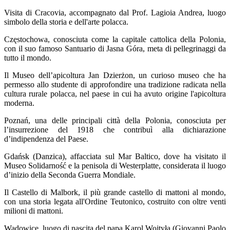
Visita di Cracovia, accompagnato dal Prof. Lagioia Andrea, luogo
simbolo della storia e dell'arte polacca.
Częstochowa, conosciuta come la capitale cattolica della Polonia,
con il suo famoso Santuario di Jasna Góra, meta di pellegrinaggi da
tutto il mondo.
Il Museo dell’apicoltura Jan Dzierżon, un curioso museo che ha
permesso allo studente di approfondire una tradizione radicata nella
cultura rurale polacca, nel paese in cui ha avuto origine l'apicoltura
moderna.
Poznań, una delle principali città della Polonia, conosciuta per
l’insurrezione del 1918 che contribuì alla dichiarazione
d’indipendenza del Paese.
Gdańsk (Danzica), affacciata sul Mar Baltico, dove ha visitato il
Museo Solidarność e la penisola di Westerplatte, considerata il luogo
d’inizio della Seconda Guerra Mondiale.
Il Castello di Malbork, il più grande castello di mattoni al mondo,
con una storia legata all'Ordine Teutonico, costruito con oltre venti
milioni di mattoni.
Wadowice, luogo di nascita del papa Karol Wojtyła (Giovanni Paolo