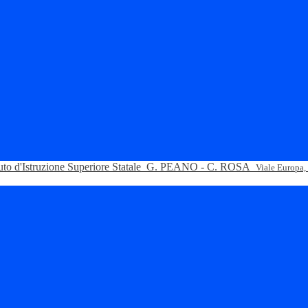
tuto d'Istruzione Superiore Statale
G. PEANO - C. ROSA
Viale Europa,