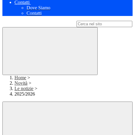
Contatti
Dove Siamo
Contatti
Campo di ricerca per le pagine del sito
Home
>
Novità
>
Le notizie
>
2025/2026