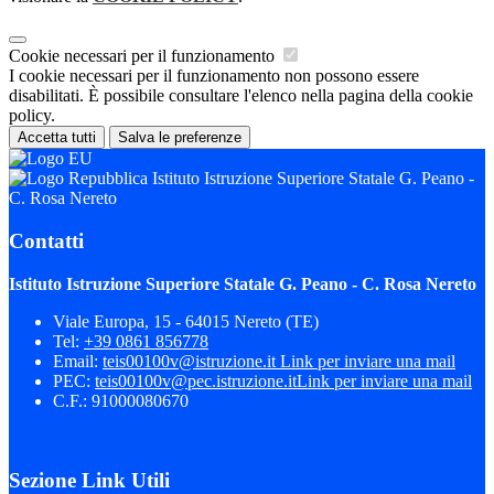
Cookie necessari per il funzionamento
I cookie necessari per il funzionamento non possono essere
disabilitati. È possibile consultare l'elenco nella pagina della cookie
policy.
Accetta tutti
Salva le preferenze
Istituto Istruzione Superiore Statale G. Peano -
C. Rosa Nereto
Contatti
Istituto Istruzione Superiore Statale G. Peano - C. Rosa Nereto
Viale Europa, 15 - 64015 Nereto (TE)
Tel:
+39 0861 856778
Email:
teis00100v@istruzione.it
Link per inviare una mail
PEC:
teis00100v@pec.istruzione.it
Link per inviare una mail
C.F.: 91000080670
Sezione Link Utili