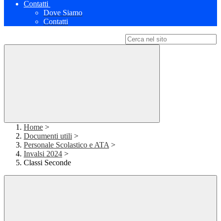
Contatti
Dove Siamo
Contatti
Campo di ricerca per le pagine del sito
Home
>
Documenti utili
>
Personale Scolastico e ATA
>
Invalsi 2024
>
Classi Seconde