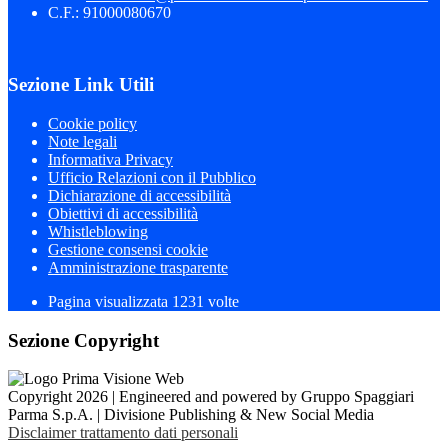
C.F.: 91000080670
Sezione Link Utili
Cookie policy
Note legali
Informativa Privacy
Ufficio Relazioni con il Pubblico
Dichiarazione di accessibilità
Obiettivi di accessibilità
Whistleblowing
Gestione consensi cookie
Amministrazione trasparente
Pagina visualizzata
1231
volte
Sezione Copyright
Copyright 2026 | Engineered and powered by Gruppo Spaggiari
Parma S.p.A. | Divisione Publishing & New Social Media
Disclaimer trattamento dati personali