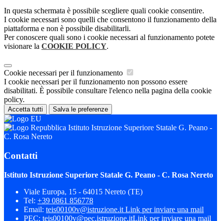
In questa schermata è possibile scegliere quali cookie consentire.
I cookie necessari sono quelli che consentono il funzionamento della
piattaforma e non è possibile disabilitarli.
Per conoscere quali sono i cookie necessari al funzionamento potete
visionare la
COOKIE POLICY
.
Cookie necessari per il funzionamento
I cookie necessari per il funzionamento non possono essere
disabilitati. È possibile consultare l'elenco nella pagina della cookie
policy.
Accetta tutti
Salva le preferenze
Istituto Istruzione Superiore Statale G. Peano -
C. Rosa Nereto
Contatti
Istituto Istruzione Superiore Statale G. Peano - C. Rosa Nereto
Viale Europa, 15 - 64015 Nereto (TE)
Tel:
+39 0861 856778
Email:
teis00100v@istruzione.it
Link per inviare una mail
PEC:
teis00100v@pec.istruzione.it
Link per inviare una mail