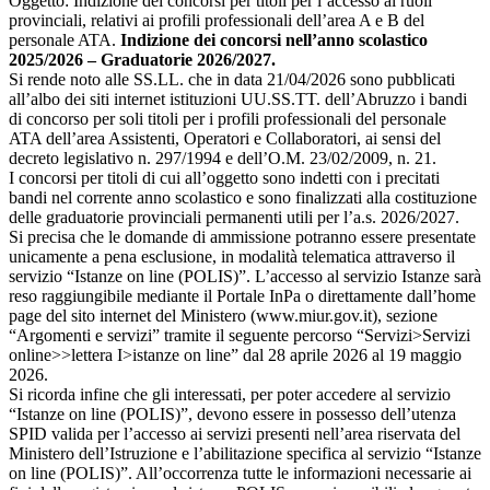
Oggetto: Indizione dei concorsi per titoli per l’accesso ai ruoli
provinciali, relativi ai profili professionali dell’area A e B del
personale ATA.
Indizione dei concorsi nell’anno scolastico
2025/2026 – Graduatorie 2026/2027.
Si rende noto alle SS.LL. che in data 21/04/2026 sono pubblicati
all’albo dei siti internet istituzioni UU.SS.TT. dell’Abruzzo i bandi
di concorso per soli titoli per i profili professionali del personale
ATA dell’area Assistenti, Operatori e Collaboratori, ai sensi del
decreto legislativo n. 297/1994 e dell’O.M. 23/02/2009, n. 21.
I concorsi per titoli di cui all’oggetto sono indetti con i precitati
bandi nel corrente anno scolastico e sono finalizzati alla costituzione
delle graduatorie provinciali permanenti utili per l’a.s. 2026/2027.
Si precisa che le domande di ammissione potranno essere presentate
unicamente a pena esclusione, in modalità telematica attraverso il
servizio “Istanze on line (POLIS)”. L’accesso al servizio Istanze sarà
reso raggiungibile mediante il Portale InPa o direttamente dall’home
page del sito internet del Ministero (www.miur.gov.it), sezione
“Argomenti e servizi” tramite il seguente percorso “Servizi>Servizi
online>>lettera I>istanze on line” dal 28 aprile 2026 al 19 maggio
2026.
Si ricorda infine che gli interessati, per poter accedere al servizio
“Istanze on line (POLIS)”, devono essere in possesso dell’utenza
SPID valida per l’accesso ai servizi presenti nell’area riservata del
Ministero dell’Istruzione e l’abilitazione specifica al servizio “Istanze
on line (POLIS)”. All’occorrenza tutte le informazioni necessarie ai