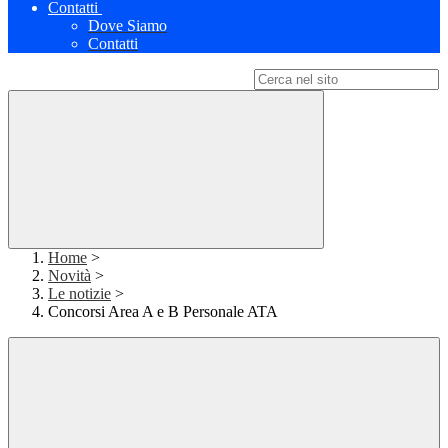
Contatti
Dove Siamo
Contatti
Campo di ricerca per le pagine del sito
Home
>
Novità
>
Le notizie
>
Concorsi Area A e B Personale ATA