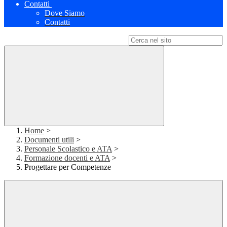
Contatti
Dove Siamo
Contatti
Campo di ricerca per le pagine del sito
Home
>
Documenti utili
>
Personale Scolastico e ATA
>
Formazione docenti e ATA
>
Progettare per Competenze