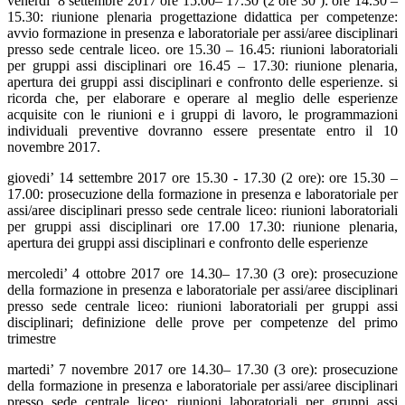
venerdi’ 8 settembre 2017 ore 15.00– 17.30 (2 ore 30’): ore 14.30 –
15.30: riunione plenaria progettazione didattica per competenze:
avvio formazione in presenza e laboratoriale per assi/aree disciplinari
presso sede centrale liceo. ore 15.30 – 16.45: riunioni laboratoriali
per gruppi assi disciplinari ore 16.45 – 17.30: riunione plenaria,
apertura dei gruppi assi disciplinari e confronto delle esperienze. si
ricorda che, per elaborare e operare al meglio delle esperienze
acquisite con le riunioni e i gruppi di lavoro, le programmazioni
individuali preventive dovranno essere presentate entro il 10
novembre 2017.
giovedi’ 14 settembre 2017 ore 15.30 - 17.30 (2 ore): ore 15.30 –
17.00: prosecuzione della formazione in presenza e laboratoriale per
assi/aree disciplinari presso sede centrale liceo: riunioni laboratoriali
per gruppi assi disciplinari ore 17.00 17.30: riunione plenaria,
apertura dei gruppi assi disciplinari e confronto delle esperienze
mercoledi’ 4 ottobre 2017 ore 14.30– 17.30 (3 ore): prosecuzione
della formazione in presenza e laboratoriale per assi/aree disciplinari
presso sede centrale liceo: riunioni laboratoriali per gruppi assi
disciplinari; definizione delle prove per competenze del primo
trimestre
martedi’ 7 novembre 2017 ore 14.30– 17.30 (3 ore): prosecuzione
della formazione in presenza e laboratoriale per assi/aree disciplinari
presso sede centrale liceo: riunioni laboratoriali per gruppi assi