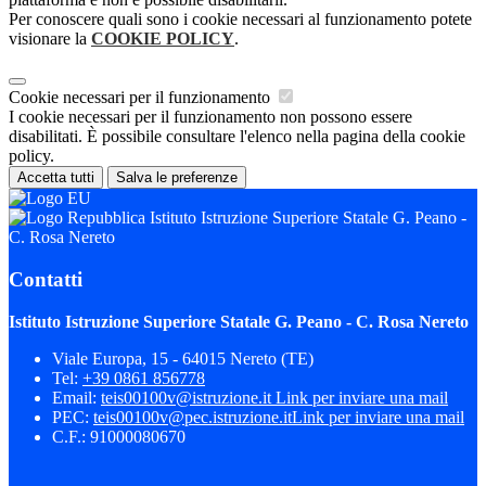
Per conoscere quali sono i cookie necessari al funzionamento potete
visionare la
COOKIE POLICY
.
Cookie necessari per il funzionamento
I cookie necessari per il funzionamento non possono essere
disabilitati. È possibile consultare l'elenco nella pagina della cookie
policy.
Accetta tutti
Salva le preferenze
Istituto Istruzione Superiore Statale G. Peano -
C. Rosa Nereto
Contatti
Istituto Istruzione Superiore Statale G. Peano - C. Rosa Nereto
Viale Europa, 15 - 64015 Nereto (TE)
Tel:
+39 0861 856778
Email:
teis00100v@istruzione.it
Link per inviare una mail
PEC:
teis00100v@pec.istruzione.it
Link per inviare una mail
C.F.: 91000080670