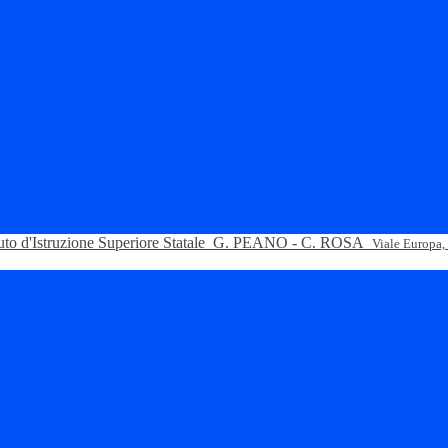
tuto d'Istruzione Superiore Statale
G. PEANO - C. ROSA
Viale Europa,