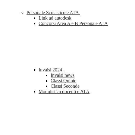
Personale Scolastico e ATA
Link ad autodesk
Concorsi Area A e B Personale ATA
Invalsi 2024
Invalsi news
Classi Quinte
Classi Seconde
Modulistica docenti e ATA