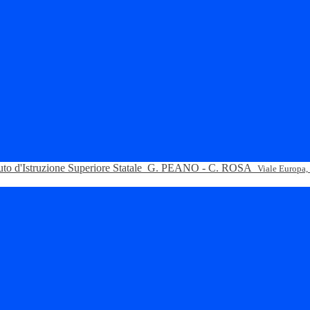
tuto d'Istruzione Superiore Statale
G. PEANO - C. ROSA
Viale Europa,