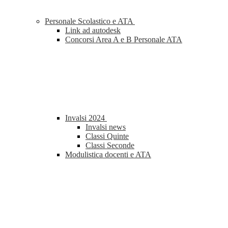
Personale Scolastico e ATA
Link ad autodesk
Concorsi Area A e B Personale ATA
Invalsi 2024
Invalsi news
Classi Quinte
Classi Seconde
Modulistica docenti e ATA