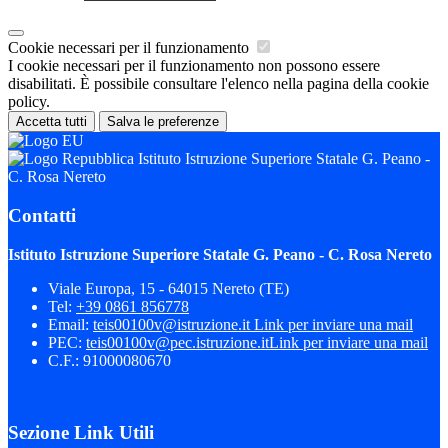
Cookie necessari per il funzionamento
I cookie necessari per il funzionamento non possono essere
disabilitati. È possibile consultare l'elenco nella pagina della cookie
policy.
Accetta tutti
Salva le preferenze
Istituto Istruzione Superiore Statale G. Peano -
C. Rosa Nereto
Contatti
Istituto Istruzione Superiore Statale G. Peano - C. Rosa Nereto
Viale Europa, 15 - 64015 Nereto (TE)
Tel:
+39 0861 856778
Email:
teis00100v@istruzione.it
Link per inviare una mail
PEC:
teis00100v@pec.istruzione.it
Link per inviare una mail
C.F.: 91000080670
Sezione Link Utili