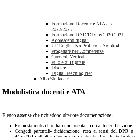
Formazione Docente e ATA a.s.
2022/2025
Formazione DAD/DDI as 2020 2021
Adolescenti digitali
UF English No Problem - Ambito4
Progettare per Competenze
Curricoli Verticali
Pillole di Digitale
Discere
Digital Teaching Net
Albo Sindacale
Modulistica docenti e ATA
Elenco assenze che richiedono ulteriore documentazione:
Richiesta motivi familiari documentata con autocertificazione;
Congedi parentali- dichiarazione, resa ai sensi del DPR n.
445/2000 dell’altro genitore con indicato il n. di gg fruiti e